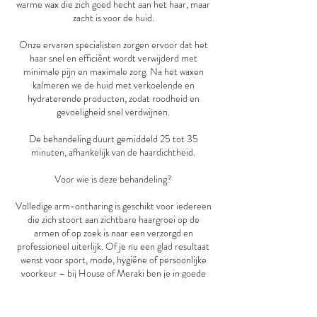
warme wax die zich goed hecht aan het haar, maar
zacht is voor de huid.
Onze ervaren specialisten zorgen ervoor dat het
haar snel en efficiënt wordt verwijderd met
minimale pijn en maximale zorg. Na het waxen
kalmeren we de huid met verkoelende en
hydraterende producten, zodat roodheid en
gevoeligheid snel verdwijnen.
De behandeling duurt gemiddeld 25 tot 35
minuten, afhankelijk van de haardichtheid.
Voor wie is deze behandeling?
Volledige arm-ontharing is geschikt voor iedereen
die zich stoort aan zichtbare haargroei op de
armen of op zoek is naar een verzorgd en
professioneel uiterlijk. Of je nu een glad resultaat
wenst voor sport, mode, hygiëne of persoonlijke
voorkeur – bij House of Meraki ben je in goede
handen.
Kies voor comfort, stijl en een langdurig glad