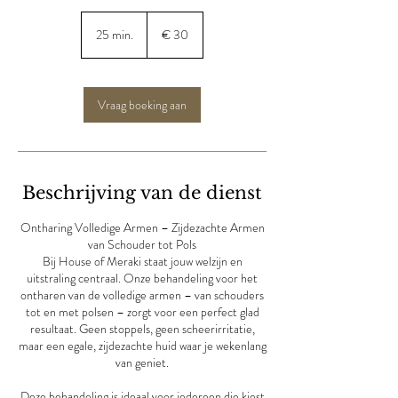
30
euro
25 min.
2
€ 30
5
m
i
n
Vraag boeking aan
.
Beschrijving van de dienst
Ontharing Volledige Armen – Zijdezachte Armen
van Schouder tot Pols
Bij House of Meraki staat jouw welzijn en
uitstraling centraal. Onze behandeling voor het
ontharen van de volledige armen – van schouders
tot en met polsen – zorgt voor een perfect glad
resultaat. Geen stoppels, geen scheerirritatie,
maar een egale, zijdezachte huid waar je wekenlang
van geniet.
Deze behandeling is ideaal voor iedereen die kiest