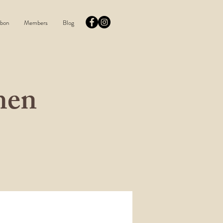
bon
Members
Blog
men