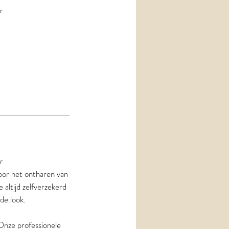
r
r
oor het ontharen van
e altijd zelfverzekerd
de look.
 Onze professionele