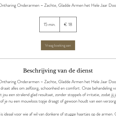
Ontharing Onderarmen – Zachte, Gladde Armen het Hele Jaar Doo
18
euro
15 min.
1
€ 18
5
m
i
Vraag boeking aan
n
.
Beschrijving van de dienst
Ontharing Onderarmen – Zachte, Gladde Armen het Hele Jaar Doo
 draait alles om zelfzorg, schoonheid en comfort. Onze behandeling v
ou een stralend glad resultaat, zonder stoppels of irritatie, zodat jij j
 of je nu een mouwloos topje draagt of gewoon houdt van een verzorg
s ideaal voor wie af wil van donkere of stugge haartjes op de armen.