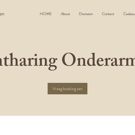
gen
HOME
About
Diensten
Contact
Cadeau
tharing Onderar
Vraag boeking aan