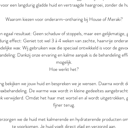
voor een langdurig gladde huid en vertraagde haargroei, zonder de h
Waarom kiezen voor onderarm-ontharing bij House of Meraki?
n egaal resultaat: Geen schaduw of stoppels, maar een gelijkmatige, g
urig effect: Geniet tot wel 3 à 4 weken van zachte, haarvrije onder
delijke wax: Wij gebruiken wax die speciaal ontwikkeld is voor de gevoe
deling: Dankzij onze ervaring en kalme aanpak is de behandeling effic
mogelijk.
Hoe werkt het?
ng bekijken we jouw huid en bespreken we je wensen. Daarna wordt de
axbehandeling. De warme wax wordt in kleine gedeeltes aangebracht
k verwijderd. Omdat het haar met wortel en al wordt uitgetrokken, g
fijner terug.
erzorgen we de huid met kalmerende en hydraterende producten om r
te voorkomen. Je huid voelt direct glad en verzorgd aan.