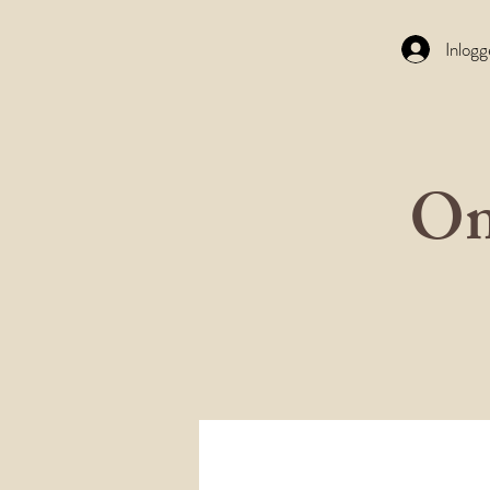
Inlog
On