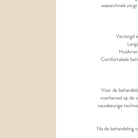
waxtechniek zorgt 
Verzorgd e
Langd
Huidvrien
Comfortabele behan
Voor de behandeli
voorbereid op de w
nauwkeurige technie
Na de behandeling v