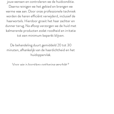
jouw wensen en controleren we de huidconditie.
Daarna reinigen we het gebied en brengen we
warme wax aan. Door onze professionele techniek
worden de haren efficiënt verwijderd, inclusief de
haarwortels. Hierdoor groeit het haar zachter en
dunner terug. Na afloop verzorgen we de huid met
kalmerende producten zodat roodheid en irritatie
tot een minimum beperkt blijven.
De behandeling duurt gemiddeld 20 tot 30
minuten, afhankelijk van de haardichtheid en het
huidoppervlak.
Voor wie is borstkas-ontharing geschikt?
Onze borstkas-ontharing is geschikt voor iedereen
die storende haargroei wil verminderen of volledig
wil verwijderen. Of je nu sporter bent,
modellenwerk doet, of je gewoon prettig voelt met
een gladde huid – deze behandeling is voor jou.
Voel je goed in je lichaam en straal zelfvertrouwen
uit. Boek vandaag nog jouw afspraak voor borstkas-
ontharing bij House of Meraki.