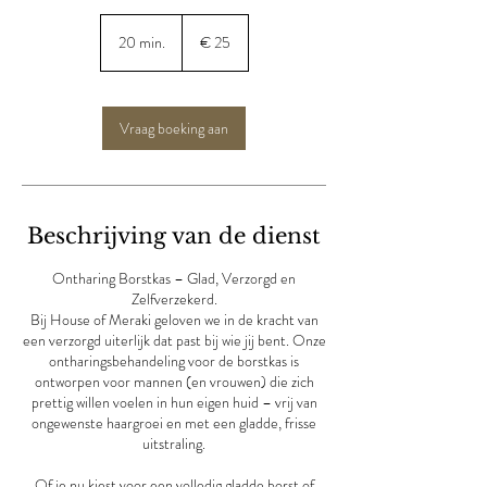
25
euro
20 min.
2
€ 25
0
m
i
n
Vraag boeking aan
.
Beschrijving van de dienst
Ontharing Borstkas – Glad, Verzorgd en
Zelfverzekerd.
Bij House of Meraki geloven we in de kracht van
een verzorgd uiterlijk dat past bij wie jij bent. Onze
ontharingsbehandeling voor de borstkas is
ontworpen voor mannen (en vrouwen) die zich
prettig willen voelen in hun eigen huid – vrij van
ongewenste haargroei en met een gladde, frisse
uitstraling.
Of je nu kiest voor een volledig gladde borst of